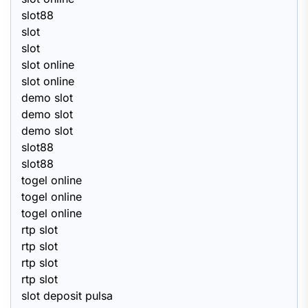
slot88
slot
slot
slot online
slot online
demo slot
demo slot
demo slot
slot88
slot88
togel online
togel online
togel online
rtp slot
rtp slot
rtp slot
rtp slot
slot deposit pulsa