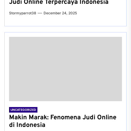
Judi Online Terpercaya Indonesia
Stormyparrot38
December 24, 2025
UNCATEGORIZED
Makin Marak: Fenomena Judi Online
di Indonesia