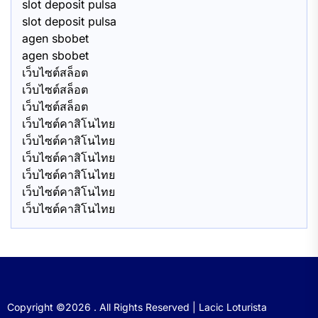
slot deposit pulsa
slot deposit pulsa
agen sbobet
agen sbobet
เว็บไซต์สล็อต
เว็บไซต์สล็อต
เว็บไซต์สล็อต
เว็บไซต์คาสิโนไทย
เว็บไซต์คาสิโนไทย
เว็บไซต์คาสิโนไทย
เว็บไซต์คาสิโนไทย
เว็บไซต์คาสิโนไทย
เว็บไซต์คาสิโนไทย
Copyright ©2026 . All Rights Reserved | Lacic Loturista