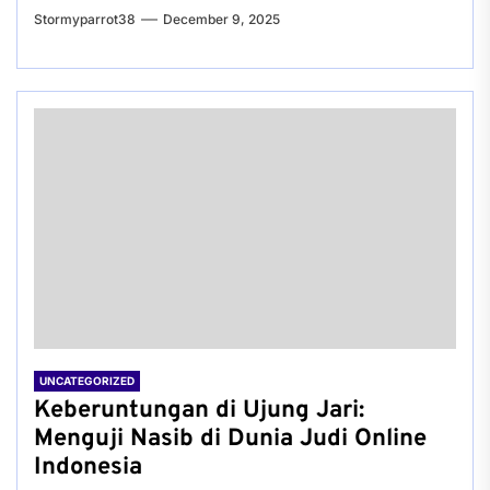
Stormyparrot38
December 9, 2025
UNCATEGORIZED
Keberuntungan di Ujung Jari:
Menguji Nasib di Dunia Judi Online
Indonesia