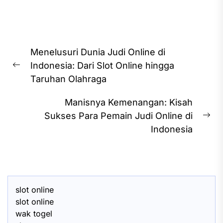
Post
Menelusuri Dunia Judi Online di
navigation
Indonesia: Dari Slot Online hingga
Previous
Taruhan Olahraga
post:
Manisnya Kemenangan: Kisah
Sukses Para Pemain Judi Online di
Ne
Indonesia
pos
slot online
slot online
wak togel