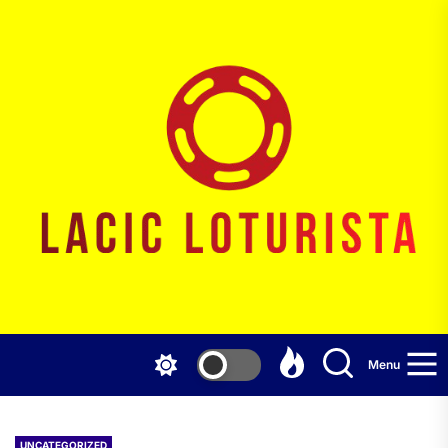
Skip
to
the
content
Menu
UNCATEGORIZED