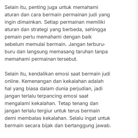
Selain itu, penting juga untuk memahami
aturan dan cara bermain permainan judi yang
ingin dimainkan. Setiap permainan memiliki
aturan dan strategi yang berbeda, sehingga
pemain perlu memahami dengan baik
sebelum memulai bermain. Jangan terburu-
buru dan langsung memasang taruhan tanpa
memahami permainan tersebut.
Selain itu, kendalikan emosi saat bermain judi
online. Kemenangan dan kekalahan adalah
hal yang biasa dalam dunia perjudian, jadi
jangan terlalu terpancing emosi saat
mengalami kekalahan. Tetap tenang dan
jangan terlalu tergiur untuk terus bermain
demi membalas kekalahan. Selalu ingat untuk
bermain secara bijak dan bertanggung jawab.