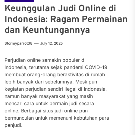
Keunggulan Judi Online di
Indonesia: Ragam Permainan
dan Keuntungannya
Stormyparrot38
July 12, 2025
Perjudian online semakin populer di
Indonesia, terutama sejak pandemi COVID-19
membuat orang-orang beraktivitas di rumah
lebih banyak dari sebelumnya. Meskipun
kegiatan perjudian sendiri ilegal di Indonesia,
namun banyak masyarakat yang masih
mencari cara untuk bermain judi secara
online. Berbagai situs judi online pun
bermunculan untuk memenuhi kebutuhan para
penjudi.