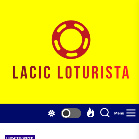
Skip
to
the
content
Menu
UNCATEGORIZED