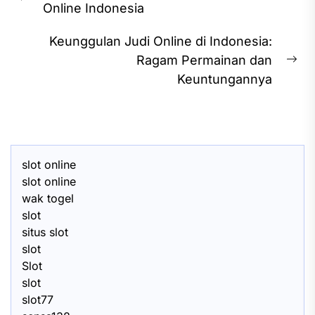
Previous
Online Indonesia
post:
Keunggulan Judi Online di Indonesia:
Ragam Permainan dan
Ne
Keuntungannya
pos
slot online
slot online
wak togel
slot
situs slot
slot
Slot
slot
slot77